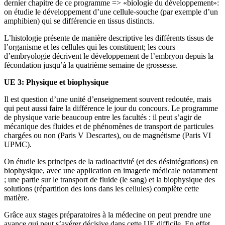
dernier chapitre de ce programme => «biologie du développement»:
on étudie le développement d’une cellule-souche (par exemple d’un
amphibien) qui se différencie en tissus distincts.
L’histologie présente de manière descriptive les différents tissus de
l’organisme et les cellules qui les constituent; les cours
d’embryologie décrivent le développement de l’embryon depuis la
fécondation jusqu’à la quatrième semaine de grossesse.
UE 3: Physique et biophysique
Il est question d’une unité d’enseignement souvent redoutée, mais
qui peut aussi faire la différence le jour du concours. Le programme
de physique varie beaucoup entre les facultés : il peut s’agir de
mécanique des fluides et de phénomènes de transport de particules
chargées ou non (Paris V Descartes), ou de magnétisme (Paris VI
UPMC).
On étudie les principes de la radioactivité (et des désintégrations) en
biophysique, avec une application en imagerie médicale notamment
; une partie sur le transport de fluide (le sang) et la biophysique des
solutions (répartition des ions dans les cellules) complète cette
matière.
Grâce aux stages préparatoires à la médecine on peut prendre une
avance qui peut s’avérer décisive dans cette UE difficile. En effet,