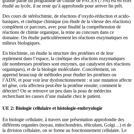
grande partie du programme de chimie de PACES (75%) est en effet
étudié au lycée, il ne reste qu’à approfondir pour arriver fin prêt.
Des cours de stéréochimie, de réactions d’oxydo-réduction et acido-
basiques, et cinétique chimique (ou étude de la vitesse des réactions)
complètent ce parcours, avec pour finalité la compréhension de
réactions de chimie organique, la reine au concours dans ce
domaine. On étudie particulièrement les réactions enzymatiques en
milieux biologiques.
En biochimie, on étudie la structure des protéines et de leur
repliement dans l’espace, la cinétique des réactions enzymatiques
(de nombreuses protéines sont enzymes, qui catalysent des réactions
organiques), et de la biologie moléculaire. Concrètement, on
apprend beaucoup de méthodes pour étudier les protéines ou
l’ADN, et pour voir leur dysfonctionnement : si une mutation affecte
tel gène, cela affectera peut-être la protéine ensuite; comment le
détecter? On se retrouve un peu dans la peau de médecins
recherchant les causes d’une maladie chez le patient.
UE 2: Biologie cellulaire et histologie-embryologie
En biologie cellulaire, à travers une présentation approfondie des
différents organites (noyau, mitochondries, réticulum, Golgi…) et de
la division cellulaire, on se forme au fonctionnement cellulaire. Le