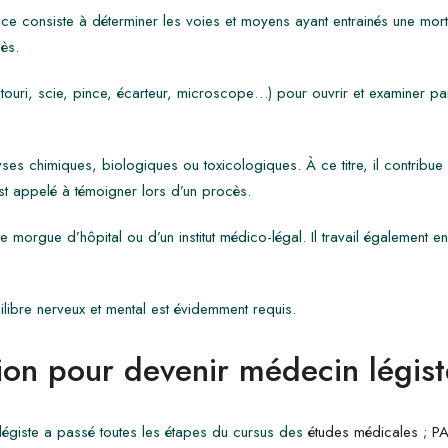
e consiste à déterminer les voies et moyens ayant entrainés une mort 
ès.
 (bistouri, scie, pince, écarteur, microscope…) pour ouvrir et examiner pa
lyses chimiques, biologiques ou toxicologiques. À ce titre, il contrib
l est appelé à témoigner lors d’un procès.
e morgue d’hôpital ou d’un institut médico-légal. Il travail également en
libre nerveux et mental est évidemment requis.
on pour devenir médecin légist
légiste a passé toutes les étapes du cursus des
études médicales
;
PA