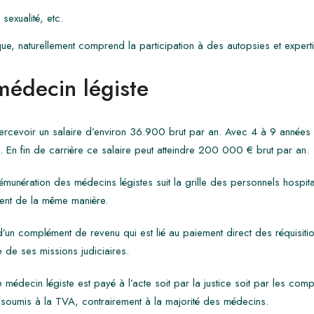
exualité, etc.
ique, naturellement comprend la participation à des autopsies et exper
 médecin légiste
ercevoir un salaire d’environ 36.900 brut par an. Avec 4 à 9 années d
l.
En fin de carrière ce salaire peut atteindre 200 000 € brut par an.
a rémunération des médecins légistes suit la grille des personnels hospit
ment de la même manière.
’un complément de revenu qui est lié au paiement direct des réquisition
 de ses missions judiciaires.
le médecin légiste est payé à l’acte soit par la justice soit par les com
e soumis à la TVA, contrairement à la majorité des médecins.