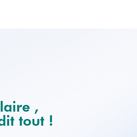
Accueil
A propos
Offres d’emploi
laire ,
it tout !