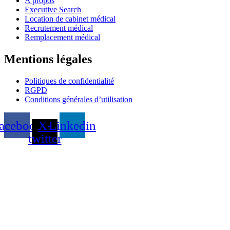
A propos
Executive Search
Location de cabinet médical
Recrutement médical
Remplacement médical
Mentions légales
Politiques de confidentialité
RGPD
Conditions générales d’utilisation
acebook
X-
Linkedin
twitter