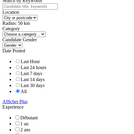
Search by Keywords
Location
Radius:
50
km
Category
Candidate Gender
Date Posted
Last Hour
Last 24 hours
Last 7 days
Last 14 days
Last 30 days
All
Afficher Plus
Experience
Débutant
1 an
2 ans