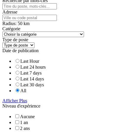
Recherche par mots-clés
Adresse
Radius:
50
km
Catégorie
Type de poste
Date de publication
Last Hour
Last 24 hours
Last 7 days
Last 14 days
Last 30 days
All
Afficher Plus
Niveau d'expérience
Aucune
1 an
2 ans