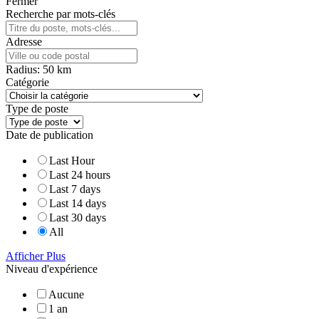
Fermer
Recherche par mots-clés
Adresse
Radius:
50
km
Catégorie
Type de poste
Date de publication
Last Hour
Last 24 hours
Last 7 days
Last 14 days
Last 30 days
All
Afficher Plus
Niveau d'expérience
Aucune
1 an