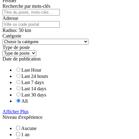
Fermer
Recherche par mots-clés
Adresse
Radius:
50
km
Catégorie
Type de poste
Date de publication
Last Hour
Last 24 hours
Last 7 days
Last 14 days
Last 30 days
All
Afficher Plus
Niveau d'expérience
Aucune
1 an