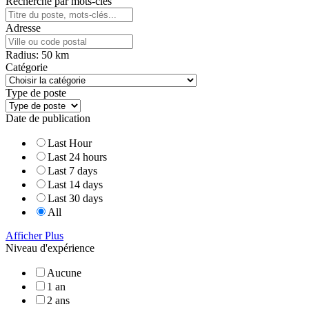
Recherche par mots-clés
Adresse
Radius:
50
km
Catégorie
Type de poste
Date de publication
Last Hour
Last 24 hours
Last 7 days
Last 14 days
Last 30 days
All
Afficher Plus
Niveau d'expérience
Aucune
1 an
2 ans