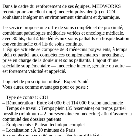
Dans le cadre du renforcement de ses équipes, MEDWORKS
recrute pour son client un(e) médecin polyvalent(e) en CDI,
souhaitant intégrer un environnement stimulant et dynamique.
Le service propose une offre de soins complète et de proximité,
combinant pathologies médicales variées et oncologie médicale,
avec 30 lits, dont 4 lits dédiés aux soins palliatifs en hospitalisation
conventionnelle et 4 lits de soins continus.
L’équipe actuelle se compose de 3 médecins polyvalents, à temps
plein et partiel, aux compétences complémentaires : urgentisme,
prise en charge de la douleur et soins palliatifs. L’ajout d’une
spécialité supplémentaire — médecine interne, gériatrie ou autre —
est fortement valorisé et apprécié.
Logiciel de prescription utilisé : Expert Santé.
Vous aurez comme avantages pour ce poste :
– Type de contrat : CDI
– Rémunération : Entre 84 000 € et 114 000 € selon ancienneté
– Temps de travail : Temps plein (35 h/semaine) ou temps partiel
possible (minimum – 2 jours/semaine en médecine) afin d’assurer la
continuité des dossiers patients
– Équipements : Plateau technique complet
– Localisation : À 20 minutes de Paris
En remplissant ces critères, vous êtes le profil idéal :