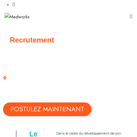
Recrutement
Médecin Gynécologue - Obstétricien
H/F - CDI
Brest (Finistère - 29)
POSTULEZ MAINTENANT
Le
Dans le cadre du développement de son