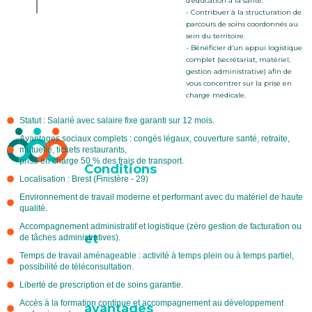
d’éducation à la santé.
- Contribuer à la structuration de
parcours de soins coordonnés au
sein du territoire.
- Bénéficier d’un appui logistique
complet (secrétariat, matériel,
gestion administrative) afin de
vous concentrer sur la prise en
charge médicale.
Statut : Salarié avec salaire fixe garanti sur 12 mois.
Avantages sociaux complets : congés légaux, couverture santé, retraite,
mutuelle, tickets restaurants,
prise en charge 50 % des frais de transport.
Conditions
Localisation : Brest (Finistère - 29)
Environnement de travail moderne et performant avec du matériel de haute
qualité.
Accompagnement administratif et logistique (zéro gestion de facturation ou
et
de tâches administratives).
Temps de travail aménageable : activité à temps plein ou à temps partiel,
possibilité de téléconsultation.
Liberté de prescription et de soins garantie.
Accès à la formation continue et accompagnement au développement
avantages