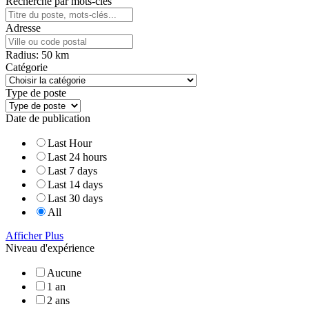
Recherche par mots-clés
Adresse
Radius:
50
km
Catégorie
Type de poste
Date de publication
Last Hour
Last 24 hours
Last 7 days
Last 14 days
Last 30 days
All
Afficher Plus
Niveau d'expérience
Aucune
1 an
2 ans