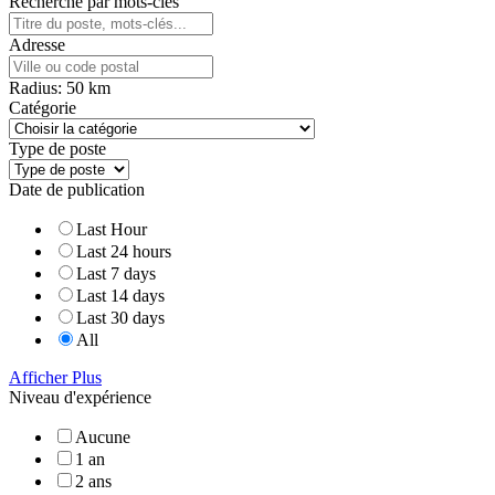
Recherche par mots-clés
Adresse
Radius:
50
km
Catégorie
Type de poste
Date de publication
Last Hour
Last 24 hours
Last 7 days
Last 14 days
Last 30 days
All
Afficher Plus
Niveau d'expérience
Aucune
1 an
2 ans