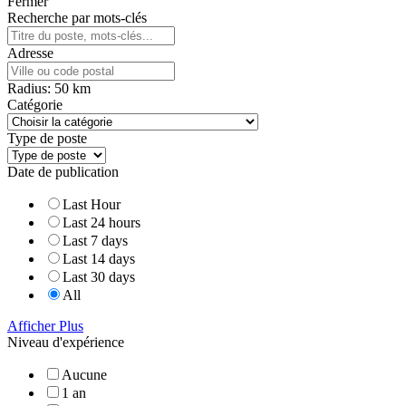
Fermer
Recherche par mots-clés
Adresse
Radius:
50
km
Catégorie
Type de poste
Date de publication
Last Hour
Last 24 hours
Last 7 days
Last 14 days
Last 30 days
All
Afficher Plus
Niveau d'expérience
Aucune
1 an