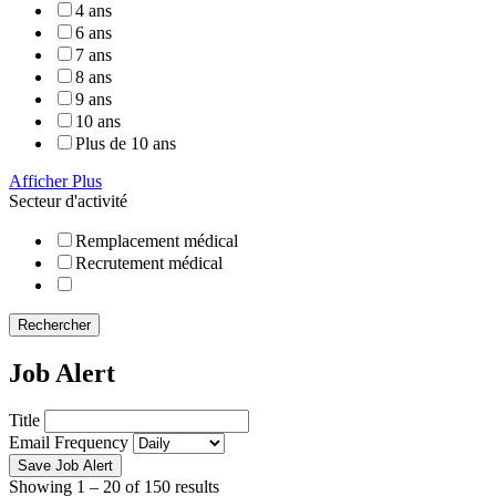
4 ans
6 ans
7 ans
8 ans
9 ans
10 ans
Plus de 10 ans
Afficher Plus
Secteur d'activité
Remplacement médical
Recrutement médical
Rechercher
Job Alert
Title
Email Frequency
Save Job Alert
Showing
1
–
20
of 150 results