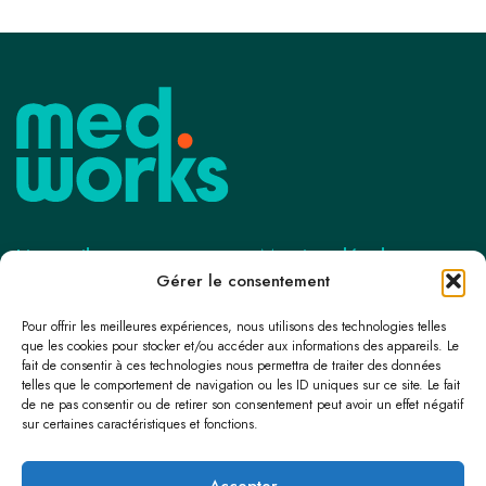
Liens utiles
Mentions légales
Gérer le consentement
A propos
Politiques de confidentialité
Pour offrir les meilleures expériences, nous utilisons des technologies telles
Executive Search
RGPD
que les cookies pour stocker et/ou accéder aux informations des appareils. Le
fait de consentir à ces technologies nous permettra de traiter des données
Location de cabinet médical
Conditions générales d’utilisation
telles que le comportement de navigation ou les ID uniques sur ce site. Le fait
de ne pas consentir ou de retirer son consentement peut avoir un effet négatif
Recrutement médical
sur certaines caractéristiques et fonctions.
Remplacement médical
Accepter