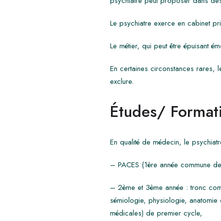
psychiatre peut proposer dans des 
Le psychiatre exerce en cabinet pr
Le métier, qui peut être épuisant é
En certaines circonstances rares, 
exclure.
Études/ Formati
En qualité de médecin, le psychiat
– PACES (1ère année commune des é
– 2ème et 3ème année : tronc com
sémiologie, physiologie, anatomie
médicales) de premier cycle,