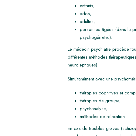
enfants,
ados,
adultes,
personnes âgées (dans le pre
psychogériatrie).
Le médecin psychiatre procède toujo
différentes méthodes thérapeutique
neuroleptiques).
Simultanément avec une psychothéra
thérapies cognitives et comp
thérapies de groupe,
psychanalyse,
méthodes de relaxation….
En cas de troubles graves (schizop