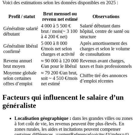
Voici des estimations selon les données disponibles en 2025 :
Brut mensuel ou
Profil / statut
Observations
revenu net estimé
4 000 à 5 500 €
Salarié débutant dans
Généraliste salarié
brut / mois(~ 3 100
hôpital, centre de santé ou
débutant
à 4 200 € net)
structure
5 000 à 8 000
Après amortissement des
Généraliste libéral
€/mois net selon
charges et selon le volume
confirmé
charges et activité
de consultations
Revenu annuel
≈ 90 000 à 120 000
Revenus avant charges,
brut moyen
€/an pour le libéral
taxes et frais professionnels
Moyenne globale
≈ 79 200 €/an brut,
Chiffre tiré des annonces
selon certaines
soit ~ 4 510 €/mois
d’emploi récentes
offres d’emploi
net estimé
Facteurs qui influencent le salaire d’un
généraliste
Localisation géographique :
dans les grandes villes ou zones
à fort coût de vie, les revenus peuvent être plus élevés. En
zones rurales, les aides et incitations peuvent compenser
certaines différences. :contentReference[oaicite:4]{index=4}